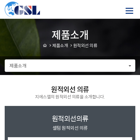
바
컨텐츠 바로가기
로
가
기
메
제품소개
뉴
제품소개
원적외선 의류
제품소개
원적외선 의류
지에스엘의 원적외선 의류을 소개합니다.
원적외선의류
셀텀 원적외선 의류