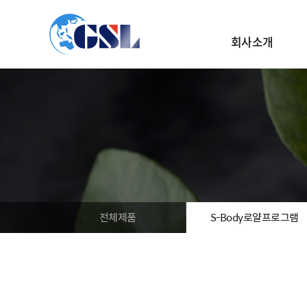
바
컨텐츠 바로가기
로
가
회사소개
기
메
뉴
전체제품
S-Body로얄프로그램